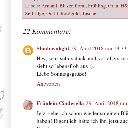
Labels:
Armani
,
Blazer
,
floral
,
Frühling
,
Grau
,
H
Selfridge
,
Outfit
,
Roségold
,
Tasche
22 Kommentare:
Shadownlight
29. April 2018 um 13:33
Hey, sehr sehr schick und vor allem mag
sieht so lebensfroh aus :).
Liebe Sonntagsgrüße!
Antworten
Fräulein-Cinderella
29. April 2018 um
Jetzt sehe ich schon wieder so einen Bl
haben! Eigentlich hätte ich ihn jetzt au