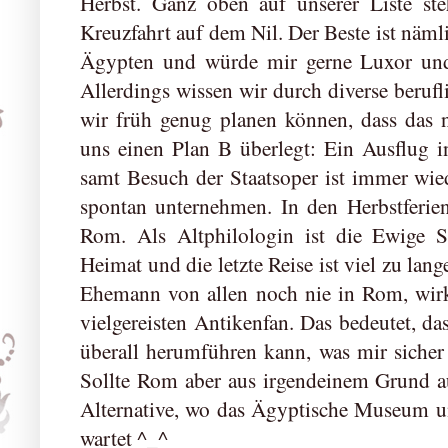
Herbst. Ganz oben auf unserer Liste st
Kreuzfahrt auf dem Nil. Der Beste ist näml
Ägypten und würde mir gerne Luxor und
Allerdings wissen wir durch diverse beruf
wir früh genug planen können, dass das 
uns einen Plan B überlegt: Ein Ausflug i
samt Besuch der Staatsoper ist immer wie
spontan unternehmen. In den Herbstferie
Rom. Als Altphilologin ist die Ewige St
Heimat und die letzte Reise ist viel zu lan
Ehemann von allen noch nie in Rom, wirk
vielgereisten Antikenfan. Das bedeutet, d
überall herumführen kann, was mir siche
Sollte Rom aber aus irgendeinem Grund a
Alternative, wo das Ägyptische Museum u
wartet ^_^