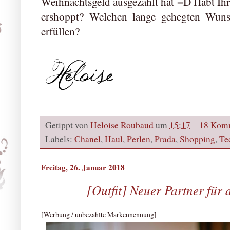
Weihnachtsgeld ausgezahlt hat =D Habt Ih
ershoppt? Welchen lange gehegten Wuns
erfüllen?
Getippt von
Heloise Roubaud
um
15:17
18 Kom
Labels:
Chanel
,
Haul
,
Perlen
,
Prada
,
Shopping
,
Te
Freitag, 26. Januar 2018
[Outfit] Neuer Partner für 
[Werbung / unbezahlte Markennennung]