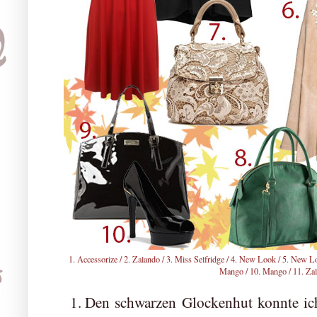
1. Accessoriz
e /
2. Zalando
/
3. Miss Selfridge
/
4. New Look
/
5. New L
Mango
/
10. Mango
/
11. Za
Den schwarzen Glockenhut konnte ich