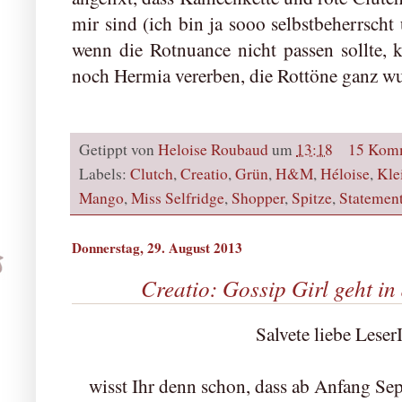
mir sind (ich bin ja sooo selbstbeherrscht 
wenn die Rotnuance nicht passen sollte, 
noch Hermia vererben, die Rottöne ganz w
Getippt von
Heloise Roubaud
um
13:18
15 Kom
Labels:
Clutch
,
Creatio
,
Grün
,
H&M
,
Héloise
,
Kle
Mango
,
Miss Selfridge
,
Shopper
,
Spitze
,
Statement
Donnerstag, 29. August 2013
Creatio: Gossip Girl geht in 
Salvete liebe Leser
wisst Ihr denn schon, dass ab Anfang Sep