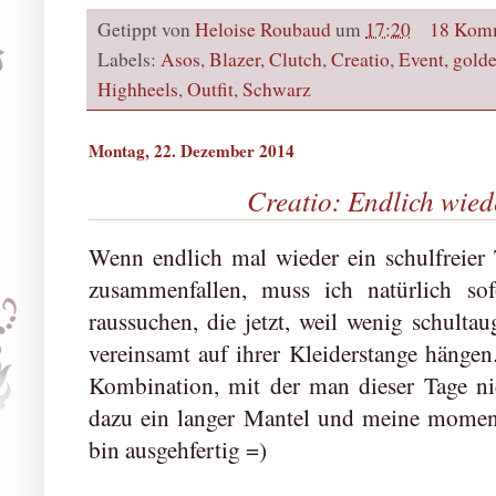
Getippt von
Heloise Roubaud
um
17:20
18 Kom
Labels:
Asos
,
Blazer
,
Clutch
,
Creatio
,
Event
,
gold
Highheels
,
Outfit
,
Schwarz
Montag, 22. Dezember 2014
Creatio: Endlich wiede
Wenn endlich mal wieder ein schulfreier
zusammenfallen, muss ich natürlich so
raussuchen, die jetzt, weil wenig schulta
vereinsamt auf ihrer Kleiderstange hängen.
Kombination, mit der man dieser Tage ni
dazu ein langer Mantel und meine moment
bin ausgehfertig =)