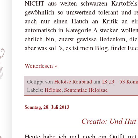
NICHT aus weiten schwarzen Kartoffels
gewöhnlich so umwerfend tolerant und ref
auch nur einen Hauch an Kritik an ein
automatisch in Kategorie A stecken wollen
ehrlich bin, zuerst gewisse Bedenken, dies
aber was soll´s, es ist mein Blog, findet Eu
Weiterlesen »
Getippt von
Heloise Roubaud
um
18:13
53 Kom
Labels:
Héloise
,
Sententiae Heloisae
Sonntag, 28. Juli 2013
Creatio: Und Hut N
Heute habe ich mal noch ein Outfit mi