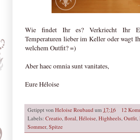
Wie findet Ihr es? Verkriecht Ihr
Temperaturen lieber im Keller oder wagt 
welchem Outfit? =)
Aber haec omnia sunt vanitates,
Eure Héloise
Getippt von
Heloise Roubaud
um
17:16
12 Kom
Labels:
Creatio
,
floral
,
Héloise
,
Highheels
,
Outfit
,
Sommer
,
Spitze