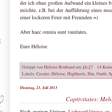
der ich ohne großen Aufwand ein kleines bi
möchte, z.B. bei der Aufführung eines mo
einer lockeren Feier mit Freunden =)
Aber haec omnia sunt vanitates,
Eure Héloise
Getippt von
Heloise Roubaud
um
16:17
14 Kom
Labels:
Creatio
,
Héloise
,
Highheels
,
Hut
,
Outfit
,
S
Dienstag, 23. Juli 2013
Captivitates: Meh
Nach meiner kleinen
Liebeserklärung an 