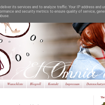
eliver its services and to analyze traffic. Your IP address and 
ormance and security metrics to ensure quality of service, gen
abuse.
n
Wunschliste
Blogroll
Kontakt
Impressum
Datenschutze
The