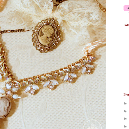
Fol
Blo