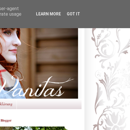
user-agent
erate usage
LEARN MORE
GOT IT
rklärung
 Blogger