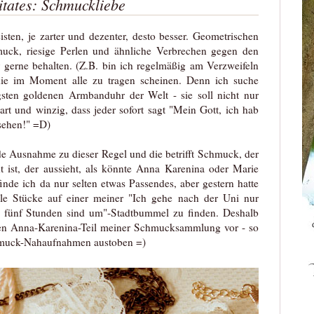
itates: Schmuckliebe
sten, je zarter und dezenter, desto besser. Geometrischen
uck, riesige Perlen und ähnliche Verbrechen gegen den
gerne behalten. (Z.B. bin ich regelmäßig am Verzweifeln
die im Moment alle zu tragen scheinen. Denn ich suche
gsten goldenen Armbanduhr der Welt - sie soll nicht nur
art und winzig, dass jeder sofort sagt "Mein Gott, ich hab
sehen!" =D)
nde Ausnahme zu dieser Regel und die betrifft Schmuck, der
t ist, der aussieht, als könnte Anna Karenina oder Marie
inde ich da nur selten etwas Passendes, aber gestern hatte
le Stücke auf einer meiner "Ich gehe nach der Uni nur
 fünf Stunden sind um"-Stadtbummel zu finden. Deshalb
 den Anna-Karenina-Teil meiner Schmucksammlung vor - so
chmuck-Nahaufnahmen austoben =)