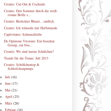
Creatio: Cut-Out & Cocktails
Creatio: Den Sommer durch die weiß-
rosane Brille s...
Creatio: Bestickter Blazer... endlich.
Creatio: Ich wünsche mir Herbstmode
Captivitates: Schmuckliebe
De Opinione Virorum: Ein bisschen
Gossip, ein biss...
Creatio: Wo sind meine Schäfchen?
Trends für die Tonne: Juli 2013
Creatio: Schößchentop &
Schleifchenpumps
Juli
(16)
►
Juni
(17)
►
Mai
(21)
►
April
(25)
►
März
(28)
►
Februar
(16)
►