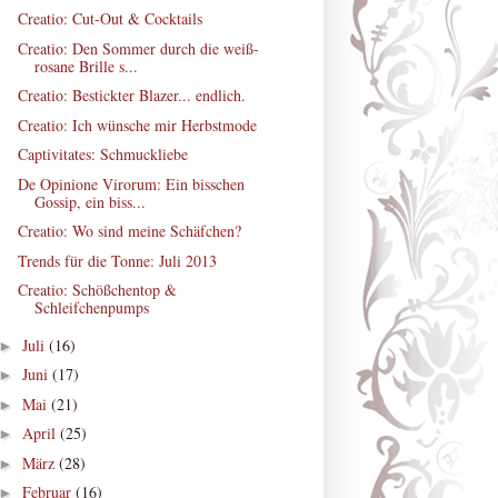
Creatio: Cut-Out & Cocktails
Creatio: Den Sommer durch die weiß-
rosane Brille s...
Creatio: Bestickter Blazer... endlich.
Creatio: Ich wünsche mir Herbstmode
Captivitates: Schmuckliebe
De Opinione Virorum: Ein bisschen
Gossip, ein biss...
Creatio: Wo sind meine Schäfchen?
Trends für die Tonne: Juli 2013
Creatio: Schößchentop &
Schleifchenpumps
Juli
(16)
►
Juni
(17)
►
Mai
(21)
►
April
(25)
►
März
(28)
►
Februar
(16)
►