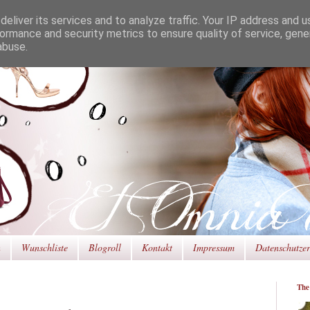
eliver its services and to analyze traffic. Your IP address and 
ormance and security metrics to ensure quality of service, gen
abuse.
n
Wunschliste
Blogroll
Kontakt
Impressum
Datenschutze
The