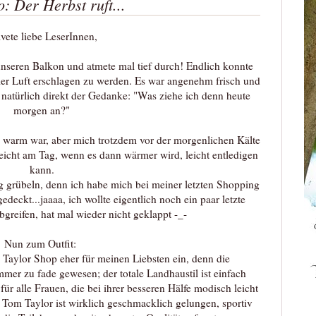
o: Der Herbst ruft...
vete liebe LeserInnen,
unseren Balkon und atmete mal tief durch! Endlich konnte
er Luft erschlagen zu werden. Es war angenehm frisch und
 natürlich direkt der Gedanke: "Was ziehe ich denn heute
morgen an?"
zu warm war, aber mich trotzdem vor der morgenlichen Kälte
eicht am Tag, wenn es dann wärmer wird, leicht entledigen
kann.
ng grübeln, denn ich habe mich bei meiner letzten Shopping
deckt...jaaaa, ich wollte eigentlich noch ein paar letzte
eifen, hat mal wieder nicht geklappt -_-
Nun zum Outfit:
Taylor Shop eher für meinen Liebsten ein, denn die
mmer zu fade gewesen; der totale Landhaustil ist einfach
für alle Frauen, die bei ihrer besseren Hälfe modisch leicht
 Tom Taylor ist wirklich geschmacklich gelungen, sportiv