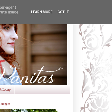
user-agent
erate usage
LEARN MORE
GOT IT
rklärung
 Blogger