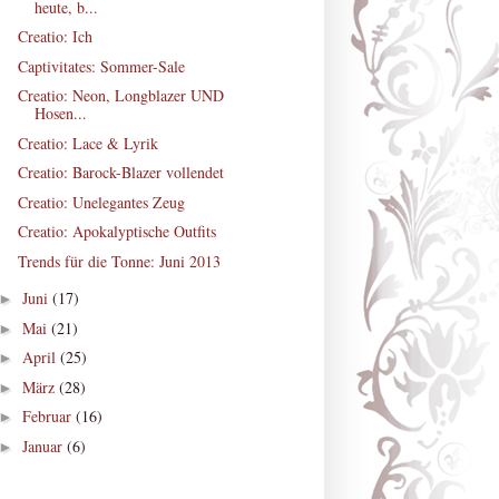
heute, b...
Creatio: Ich
Captivitates: Sommer-Sale
Creatio: Neon, Longblazer UND
Hosen...
Creatio: Lace & Lyrik
Creatio: Barock-Blazer vollendet
Creatio: Unelegantes Zeug
Creatio: Apokalyptische Outfits
Trends für die Tonne: Juni 2013
Juni
(17)
►
Mai
(21)
►
April
(25)
►
März
(28)
►
Februar
(16)
►
Januar
(6)
►