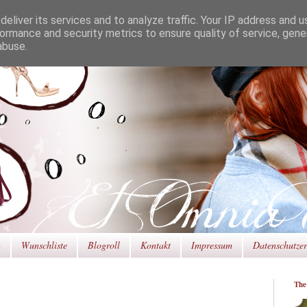
eliver its services and to analyze traffic. Your IP address and 
ormance and security metrics to ensure quality of service, gen
abuse.
n
Wunschliste
Blogroll
Kontakt
Impressum
Datenschutze
The