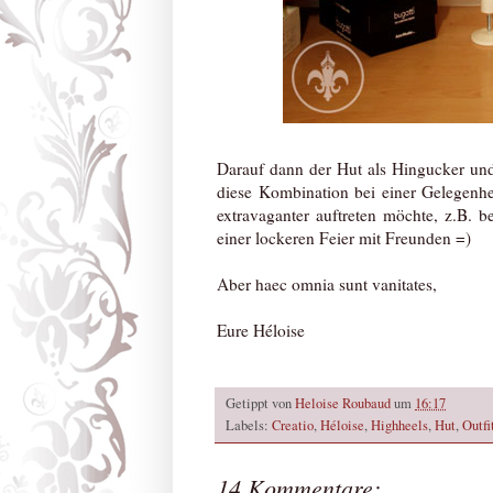
Darauf dann der Hut als Hingucker und f
diese Kombination bei einer Gelegenhe
extravaganter auftreten möchte, z.B. 
einer lockeren Feier mit Freunden =)
Aber haec omnia sunt vanitates,
Eure Héloise
Getippt von
Heloise Roubaud
um
16:17
Labels:
Creatio
,
Héloise
,
Highheels
,
Hut
,
Outfi
14 Kommentare: