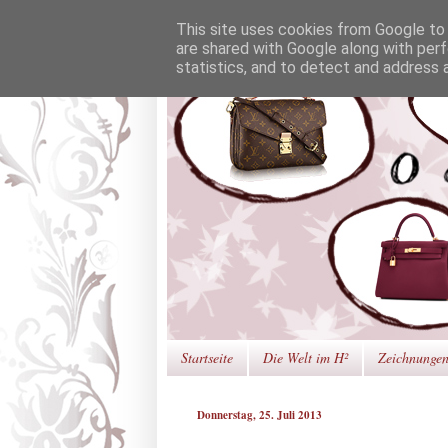
This site uses cookies from Google to d
are shared with Google along with perf
statistics, and to detect and address 
Startseite
Die Welt im H²
Zeichnunge
Donnerstag, 25. Juli 2013