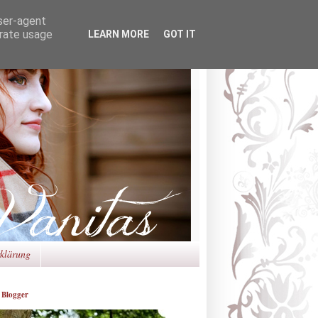
user-agent
erate usage
LEARN MORE
GOT IT
rklärung
 Blogger