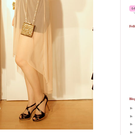
Fol
Blo