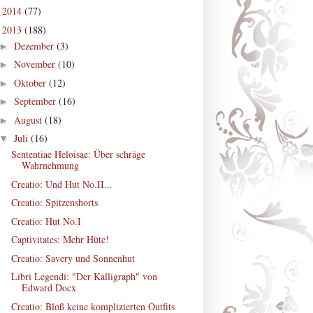
2014
(77)
►
2013
(188)
▼
Dezember
(3)
►
November
(10)
►
Oktober
(12)
►
September
(16)
►
August
(18)
►
Juli
(16)
▼
Sententiae Heloisae: Über schräge
Wahrnehmung
Creatio: Und Hut No.II...
Creatio: Spitzenshorts
Creatio: Hut No.I
Captivitates: Mehr Hüte!
Creatio: Savery und Sonnenhut
Libri Legendi: "Der Kalligraph" von
Edward Docx
Creatio: Bloß keine komplizierten Outfits