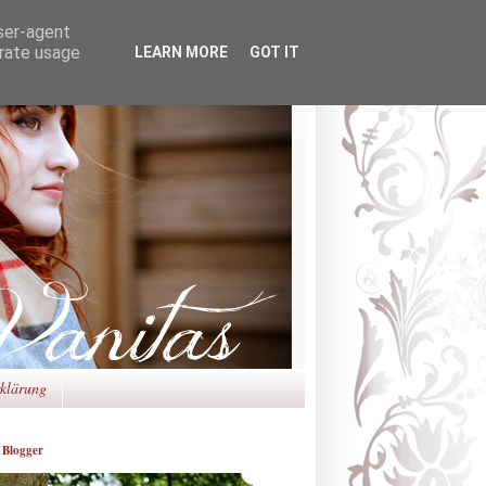
user-agent
erate usage
LEARN MORE
GOT IT
rklärung
 Blogger