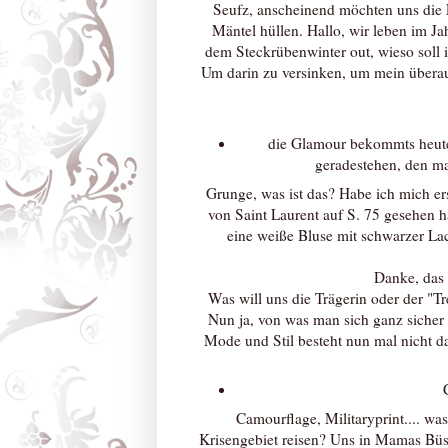
Seufz, anscheinend möchten uns die 
Mäntel hüllen. Hallo, wir leben im Ja
dem Steckrübenwinter out, wieso soll 
Um darin zu versinken, um mein überau
die Glamour bekommts heute
geradestehen, den ma
Grunge, was ist das? Habe ich mich er
von Saint Laurent auf S. 75 gesehen 
eine weiße Bluse mit schwarzer La
Danke, das 
Was will uns die Trägerin oder der "T
Nun ja, von was man sich ganz sicher
Mode und Stil besteht nun mal nicht da
Camourflage, Militaryprint.... w
Krisengebiet reisen? Uns in Mamas Büs