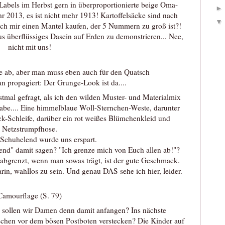
Labels im Herbst gern in überproportionierte beige Oma-
hr 2013, es ist nicht mehr 1913! Kartoffelsäcke sind nach
ich mir einen Mantel kaufen, der 5 Nummern zu groß ist?!
s überflüssiges Dasein auf Erden zu demonstrieren... Nee,
nicht mit uns!
 ab, aber man muss eben auch für den Quatsch
n propagiert: Der Grunge-Look ist da....
stmal gefragt, als ich den wilden Muster- und Materialmix
habe.... Eine himmelblaue Woll-Sternchen-Weste, darunter
ck-Schleife, darüber ein rot weißes Blümchenkleid und
Netzstrumpfhose.
Schuhelend wurde uns erspart.
rend" damit sagen? "Ich grenze mich von Euch allen ab!"?
 abgrenzt, wenn man sowas trägt, ist der gute Geschmack.
rin, wahllos zu sein. Und genau DAS sehe ich hier, leider.
Camourflage (S. 79)
as sollen wir Damen denn damit anfangen? Ins nächste
chen vor dem bösen Postboten verstecken? Die Kinder auf