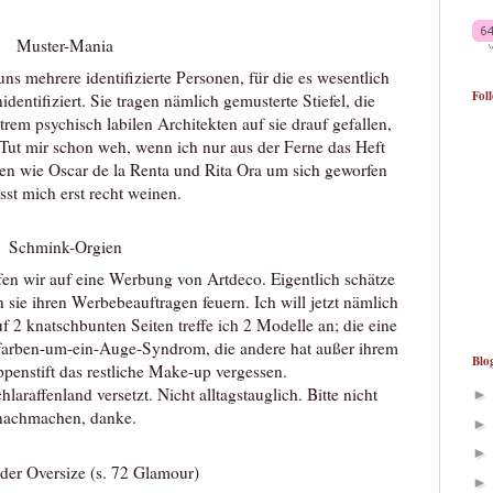
Muster-Mania
s mehrere identifizierte Personen, für die es wesentlich
Fol
dentifiziert. Sie tragen nämlich gemusterte Stiefel, die
trem psychisch labilen Architekten auf sie drauf gefallen,
Tut mir schon weh, wenn ich nur aus der Ferne das Heft
n wie Oscar de la Renta und Rita Ora um sich geworfen
ässt mich erst recht weinen.
Schmink-Orgien
fen wir auf eine Werbung von Artdeco. Eigentlich schätze
 sie ihren Werbebeauftragen feuern. Ich will jetzt nämlich
 2 knatschbunten Seiten treffe ich 2 Modelle an; die eine
farben-um-ein-Auge-Syndrom, die andere hat außer ihrem
Blo
ppenstift das restliche Make-up vergessen.
laraffenland versetzt. Nicht alltagstauglich. Bitte nicht
nachmachen, danke.
der Oversize (s. 72 Glamour)