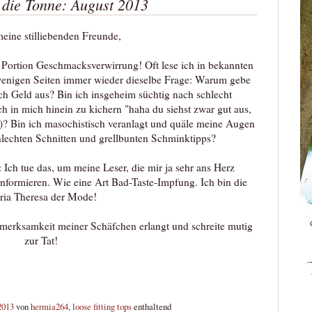
 die Tonne: August 2013
meine stilliebenden Freunde,
ge Portion Geschmacksverwirrung! Oft lese ich in bekannten
enigen Seiten immer wieder dieselbe Frage: Warum gebe
ch Geld aus? Bin ich insgeheim süchtig nach schlecht
in mich hinein zu kichern "haha du siehst zwar gut aus,
")? Bin ich masochistisch veranlagt und quäle meine Augen
hlechten Schnitten und grellbunten Schminktipps?
 Ich tue das, um meine Leser, die mir ja sehr ans Herz
nformieren. Wie eine Art Bad-Taste-Impfung. Ich bin die
ia Theresa der Mode!
fmerksamkeit meiner Schäfchen erlangt und schreite mutig
zur Tat!
2013
von
hermia264
,
loose fitting tops
enthaltend