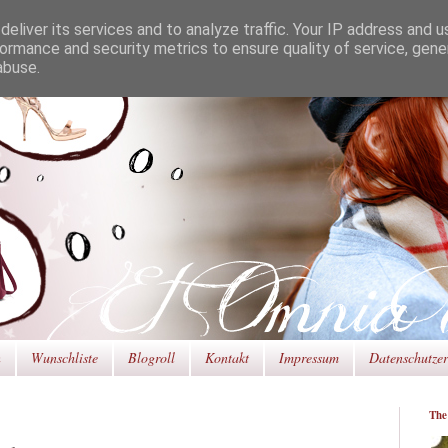
eliver its services and to analyze traffic. Your IP address and 
ormance and security metrics to ensure quality of service, gen
abuse.
n
Wunschliste
Blogroll
Kontakt
Impressum
Datenschutze
The