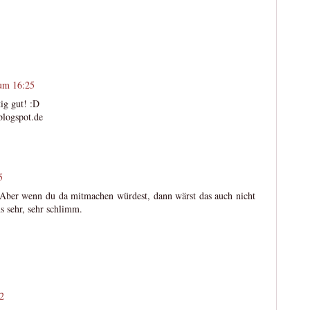
um 16:25
tig gut! :D
blogspot.de
5
Aber wenn du da mitmachen würdest, dann wärst das auch nicht
s sehr, sehr schlimm.
2