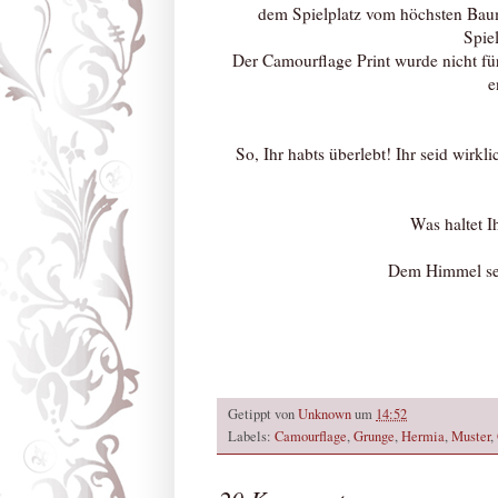
dem Spielplatz vom höchsten Baum
Spiel
Der Camourflage Print wurde nicht für
e
So, Ihr habts überlebt! Ihr seid wirkl
Was haltet I
Dem Himmel sei
Getippt von
Unknown
um
14:52
Labels:
Camourflage
,
Grunge
,
Hermia
,
Muster
,