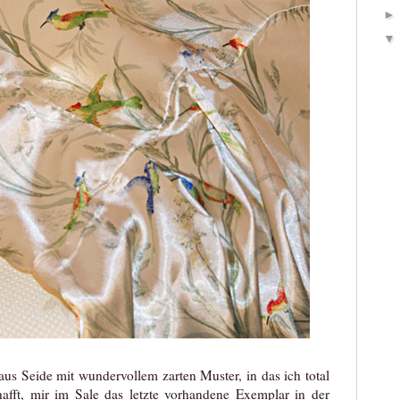
 aus Seide mit wundervollem zarten Muster, in das ich total
afft, mir im Sale das letzte vorhandene Exemplar in der