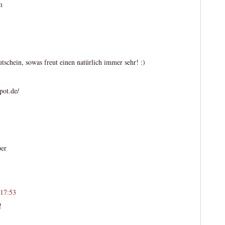
m
chein, sowas freut einen natürlich immer sehr! :)
pot.de/
per
 17:53
!