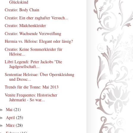
Glückskind
Creatio: Body Chain
Creatio: Ein eher zaghafter Versuch...
Creatio: Mädchenkleider
Creatio: Wachsende Verzweiflung
Hermia vs. Héloise: Elegant oder lässig?
Creatio: Keine Sommerkleider für
Héloise...
Libri Legendi: Peter Jackobs "Die
Jagdgesellschaft...
Sententiae Heloisae: Über Opernkleidung
und Dressc...
Trends für die Tonne: Mai 2013
Venite Frequentes: Historischer
Jahrmarkt - So war...
Mai
(21)
►
April
(25)
►
März
(28)
►