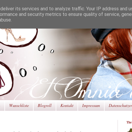
eliver its services and to analyze traffic. Your IP address and 
ormance and security metrics to ensure quality of service, gen
abuse.
n
Wunschliste
Blogroll
Kontakt
Impressum
Datenschutze
The