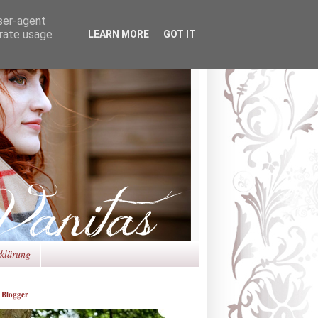
user-agent
erate usage
LEARN MORE
GOT IT
rklärung
 Blogger