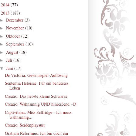
2014
(77)
►
2013
(188)
▼
Dezember
(3)
►
November
(10)
►
Oktober
(12)
►
September
(16)
►
August
(18)
►
Juli
(16)
►
Juni
(17)
▼
De Victoria: Gewinnspiel-Auflösung
Sententia Heloisae: Für ein behütetes
Leben
Creatio: Das liebste kleine Schwarze
Creatio: Wahnsinnig UND hinreißend =D
Captivitates: Miss Selfridge - Ich muss
wahnsinnig...
Creatio: Seidenplaysuit
Gratiam Referimus: Ich bin doch ein