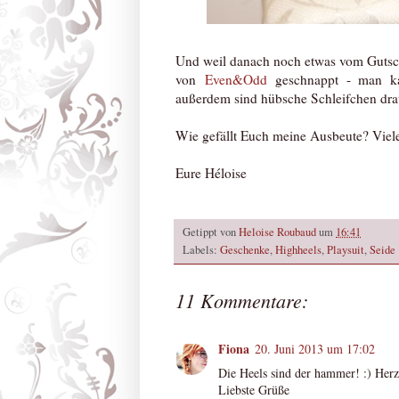
Und weil danach noch etwas vom Gutsch
von
Even&Odd
geschnappt - man ka
außerdem sind hübsche Schleifchen dra
Wie gefällt Euch meine Ausbeute? Viel
Eure Héloise
Getippt von
Heloise Roubaud
um
16:41
Labels:
Geschenke
,
Highheels
,
Playsuit
,
Seide
11 Kommentare:
Fiona
20. Juni 2013 um 17:02
Die Heels sind der hammer! :) Her
Liebste Grüße