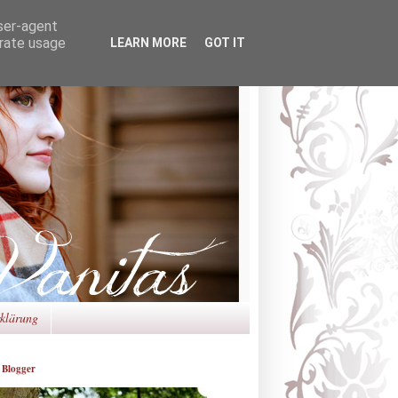
user-agent
erate usage
LEARN MORE
GOT IT
rklärung
 Blogger