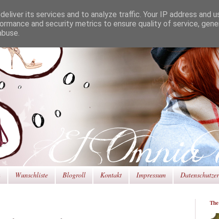
eliver its services and to analyze traffic. Your IP address and 
ormance and security metrics to ensure quality of service, gen
abuse.
n
Wunschliste
Blogroll
Kontakt
Impressum
Datenschutze
The