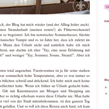
Fol
ck, der Blog hat mich wieder (und der Alltag leider auch).
inen Strandurlaub (meinen ersten!) als Flitterwochenziel
t so begeistert. Ich bin notorischer Sommerhasser, fürchte
ianischer Vampir und es ist Jahre her, dass ich zuletzt im
em Mann den Urlaub nicht und natürlich habe ich mich
freut, nur dachte ich eher "Yay, eine neue Erfahrung mit
t!" und weniger "Yay, Sommer, Sonne, Strand!". Aber ich
ten total angenehm. Fuerteventura ist ja für seine starken
war sommerlich hohe Temperaturen, aber es war immer so
Blo
in bißchen schwül und drückend. Ich habe mich auch keine
efürchtet hatte. Wenn ich früher an Urlaub gedacht hatte,
rip. Gib mir Kunstmuseen am Morgen und Shopping am
ber so richtig erholsam waren diese Urlaube nie. Man hatte
t viel von der Stadt mitzubekommen, ist den ganzen Tag
 gefallen. Und so toll ich diese Reisen auch fand, ich kam