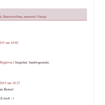
ck
,
Shopvorstellung
,
sponsored
,
Vintage
2015 um 10:02
Bloglovin
| Snapchat: bandwagonchic
 2015 um 10:27
 am Besten!
ch noch :-)