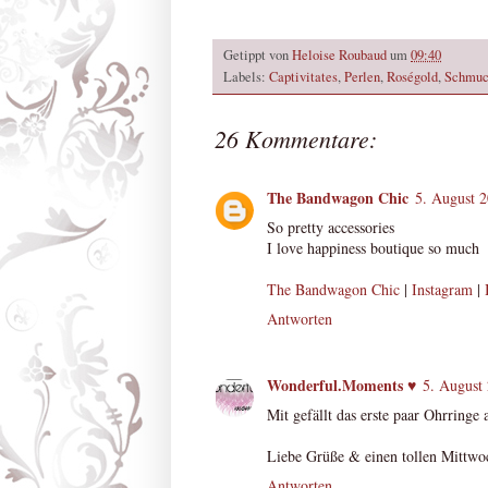
Getippt von
Heloise Roubaud
um
09:40
Labels:
Captivitates
,
Perlen
,
Roségold
,
Schmu
26 Kommentare:
The Bandwagon Chic
5. August 
So pretty accessories
I love happiness boutique so much
The Bandwagon Chic
|
Instagram
|
Antworten
Wonderful.Moments ♥
5. August
Mit gefällt das erste paar Ohrringe
Liebe Grüße & einen tollen Mittwo
Antworten