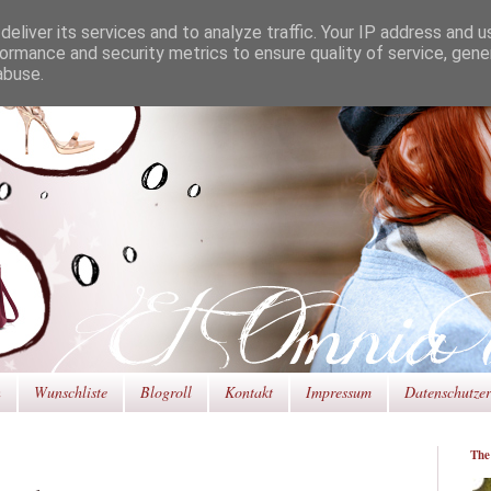
eliver its services and to analyze traffic. Your IP address and 
ormance and security metrics to ensure quality of service, gen
abuse.
n
Wunschliste
Blogroll
Kontakt
Impressum
Datenschutze
The