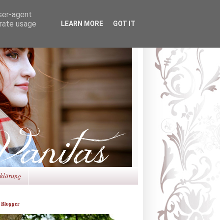
user-agent
erate usage
LEARN MORE
GOT IT
rklärung
 Blogger