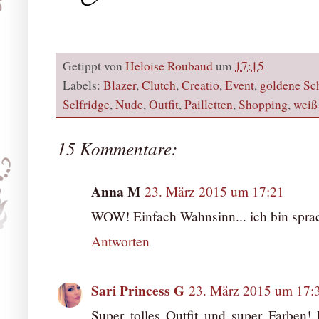
Getippt von
Heloise Roubaud
um
17:15
Labels:
Blazer
,
Clutch
,
Creatio
,
Event
,
goldene Sc
Selfridge
,
Nude
,
Outfit
,
Pailletten
,
Shopping
,
weiß
15 Kommentare:
Anna M
23. März 2015 um 17:21
WOW! Einfach Wahnsinn... ich bin spra
Antworten
Sari Princess G
23. März 2015 um 17:
Super tolles Outfit und super Farben