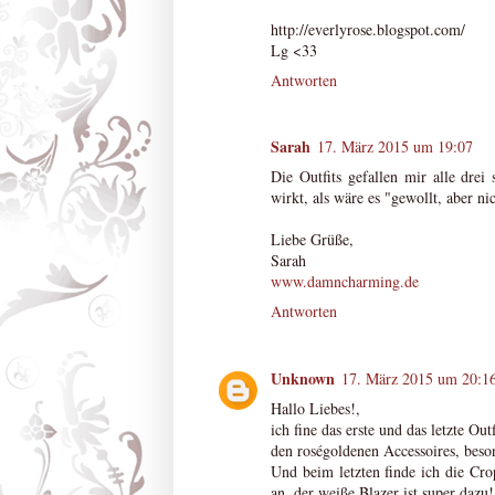
http://everlyrose.blogspot.com/
Lg <33
Antworten
Sarah
17. März 2015 um 19:07
Die Outfits gefallen mir alle drei 
wirkt, als wäre es "gewollt, aber n
Liebe Grüße,
Sarah
www.damncharming.de
Antworten
Unknown
17. März 2015 um 20:1
Hallo Liebes!,
ich fine das erste und das letzte O
den roségoldenen Accessoires, beso
Und beim letzten finde ich die Cro
an, der weiße Blazer ist super dazu!