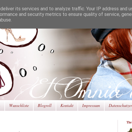
eliver its services and to analyze traffic. Your IP address and 
ormance and security metrics to ensure quality of service, gen
abuse.
n
Wunschliste
Blogroll
Kontakt
Impressum
Datenschutze
The