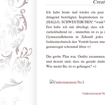
Creat
Ich habe heute mal wieder ein paar
dringend benötigten Inspirationen zu
(HALLO, SCHWESTERCHEN! *wink*) und
Erst habe ich mir überlegt, dass ich
zurückhaltend ist - immerhin ist es ja 
Gymnasiallehrerin in Zukunft jede
fashiontechnisch den Vortritt lassen mu
genausogut schonmal üben =)
Der grobe Plan war, Outfits zusammenzu
und dezent sind, dass sie gerade dadu
Was meint Ihr, ist es gelungen? =)
Understatement No