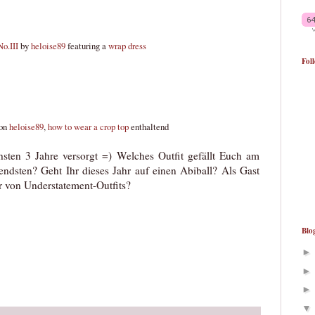
o.III
by
heloise89
featuring a
wrap dress
Fol
on
heloise89
,
how to wear a crop top
enthaltend
hsten 3 Jahre versorgt =) Welches Outfit gefällt Euch am
ndsten? Geht Ihr dieses Jahr auf einen Abiball? Als Gast
hr von Understatement-Outfits?
Blo