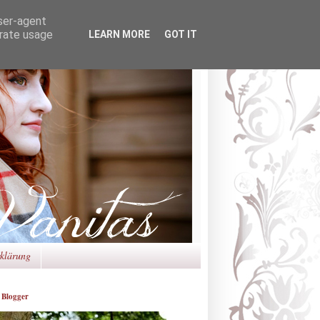
user-agent
erate usage
LEARN MORE
GOT IT
rklärung
 Blogger