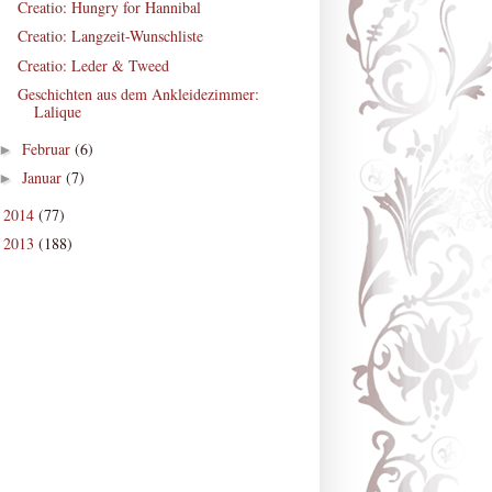
Creatio: Hungry for Hannibal
Creatio: Langzeit-Wunschliste
Creatio: Leder & Tweed
Geschichten aus dem Ankleidezimmer:
Lalique
Februar
(6)
►
Januar
(7)
►
2014
(77)
►
2013
(188)
►