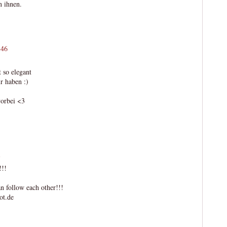
n ihnen.
:46
t so elegant
r haben :)
vorbei <3
1
!!!
follow each other!!!
ot.de