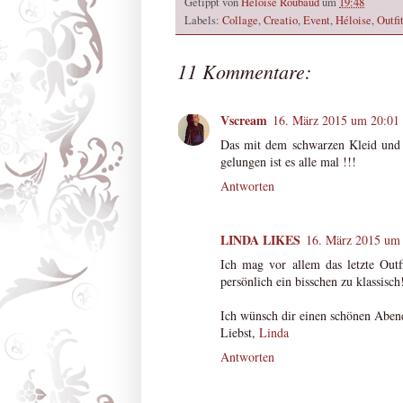
Getippt von
Heloise Roubaud
um
19:48
Labels:
Collage
,
Creatio
,
Event
,
Héloise
,
Outfi
11 Kommentare:
Vscream
16. März 2015 um 20:01
Das mit dem schwarzen Kleid und d
gelungen ist es alle mal !!!
Antworten
LINDA LIKES
16. März 2015 um
Ich mag vor allem das letzte Out
persönlich ein bisschen zu klassisch
Ich wünsch dir einen schönen Aben
Liebst,
Linda
Antworten