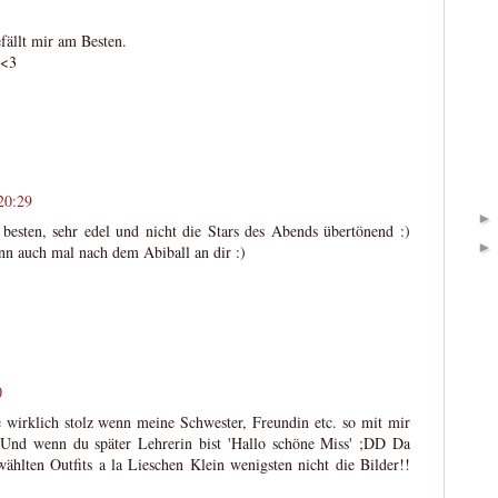
efällt mir am Besten.
 <3
20:29
sten, sehr edel und nicht die Stars des Abends übertönend :)
ann auch mal nach dem Abiball an dir :)
0
re wirklich stolz wenn meine Schwester, Freundin etc. so mit mir
Und wenn du später Lehrerin bist 'Hallo schöne Miss' ;DD Da
wählten Outfits a la Lieschen Klein wenigsten nicht die Bilder!!