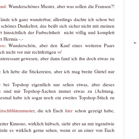
and
: Wunderschönes Muster, aber was sollen die Fransen?!
Fände ich ganz wunderbar, allerdings dachte ich schon bei
schönes Dunkelrot, das beißt sich sicher nicht mit meinen
rt hinsichtlich der Farbechtheit nicht völlig und komplett
zt Hermia -.-
sos
: Wunderschön, aber den Kauf eines weiteren Paars
h nicht vor mir rechtfertigen =/
interessant gewesen, aber dann fand ich ihn doch etwas zu
: Ich liebe die Stickereien, aber ich mag breite Gürtel nur
e bei Topshop eigentlich nur selten etwas, aber dieses
nst sind mir Topshop-Sachen immer etwas zu (Achtung,
iesmal habe ich sogar noch ein zweites Topshop-Stück zu
irschblütenmuster
, die ich Euch
hier
schon gezeigt habe,
eiter Kimono, wirklich hübsch, sieht aber an mir irgendwie
ürde es wirklich gerne sehen, wenn er an einer von Euch