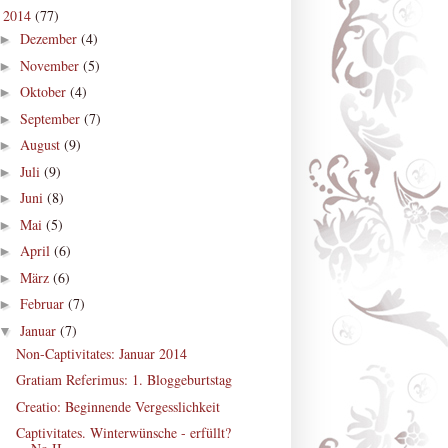
2014
(77)
▼
Dezember
(4)
►
November
(5)
►
Oktober
(4)
►
September
(7)
►
August
(9)
►
Juli
(9)
►
Juni
(8)
►
Mai
(5)
►
April
(6)
►
März
(6)
►
Februar
(7)
►
Januar
(7)
▼
Non-Captivitates: Januar 2014
Gratiam Referimus: 1. Bloggeburtstag
Creatio: Beginnende Vergesslichkeit
Captivitates. Winterwünsche - erfüllt?