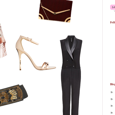
Fol
Blo