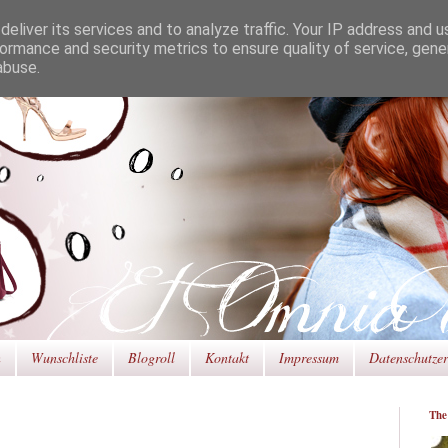
eliver its services and to analyze traffic. Your IP address and 
ormance and security metrics to ensure quality of service, gen
abuse.
n
Wunschliste
Blogroll
Kontakt
Impressum
Datenschutze
The