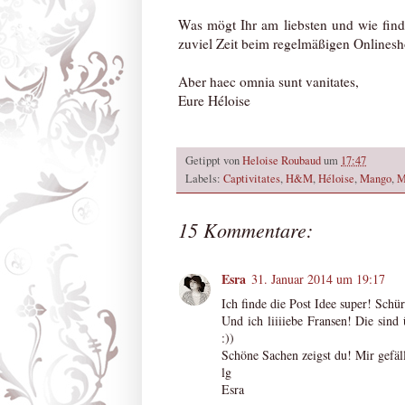
Was mögt Ihr am liebsten und wie find
zuviel Zeit beim regelmäßigen Onlines
Aber haec omnia sunt vanitates,
Eure Héloise
Getippt von
Heloise Roubaud
um
17:47
Labels:
Captivitates
,
H&M
,
Héloise
,
Mango
,
M
15 Kommentare:
Esra
31. Januar 2014 um 19:17
Ich finde die Post Idee super! Sch
Und ich liiiiebe Fransen! Die sin
:))
Schöne Sachen zeigst du! Mir gefällt
lg
Esra