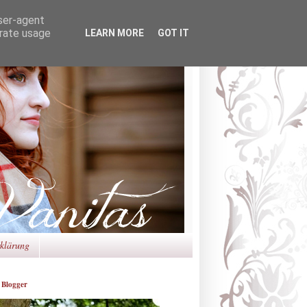
user-agent
erate usage
LEARN MORE
GOT IT
rklärung
 Blogger