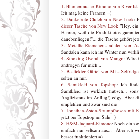
1. Blumenmuster-Kimono von River Isl
Ich mag keine Fransen =(
2. Dunkelrote Clutch von New Look
: 
dieser Tasche von New Look
"Hey, ein 
Haaren, weil die Produktfotos garantie
danebenliegen!"... die Tasche gehört jet
3. Metallic-Riemchensandalen von A
Sandalen kann ich im Winter nun wirklic
4. Smoking-Overall von Mango
: Wäre 
androgyn für mich...
5. Bestickter Gürtel von Miss Selfridge
selten an mir.
6. Samtkleid von Topshop
: Ich find
Samtkleid ist wirklich hübsch... so
Anglizismus im Anflug!) edgy. Aber d
empfehlen und zwar sind die
7. Jonathan-Aston-Strumpfhosen mit K
jetzt bei Topshop im Sale =)
8. H&M-Jaquard-Kimono
: Noch ein zw
einfach nur seltsam aus... Aber ich w
besser funktioniert =)