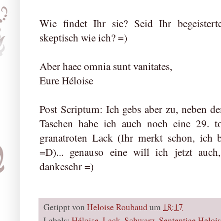
Wie findet Ihr sie? Seid Ihr begeiste
skeptisch wie ich? =)
Aber haec omnia sunt vanitates,
Eure Héloise
Post Scriptum: Ich gebs aber zu, neben d
Taschen habe ich auch noch eine 29. to
granatroten Lack (Ihr merkt schon, ich
=D)... genauso eine will ich jetzt au
dankesehr =)
Getippt von
Heloise Roubaud
um
18:17
Labels:
Héloise
,
Lack
,
Schwarz
,
Sententiae Heloi