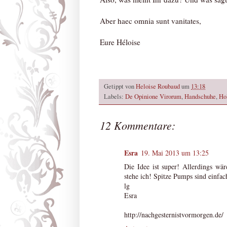
Aber haec omnia sunt vanitates,
Eure Héloise
Getippt von
Heloise Roubaud
um
13:18
Labels:
De Opinione Virorum
,
Handschuhe
,
Hol
12 Kommentare:
Esra
19. Mai 2013 um 13:25
Die Idee ist super! Allerdings wä
stehe ich! Spitze Pumps sind einfac
lg
Esra
http://nachgesternistvormorgen.de/