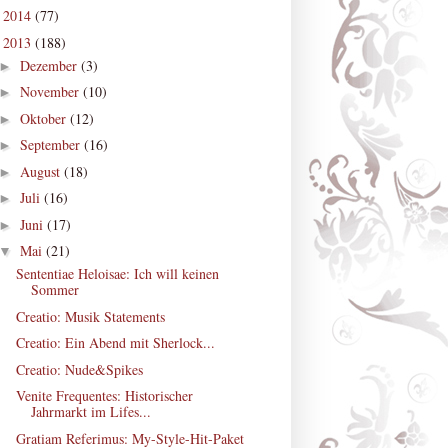
2014
(77)
►
2013
(188)
▼
Dezember
(3)
►
November
(10)
►
Oktober
(12)
►
September
(16)
►
August
(18)
►
Juli
(16)
►
Juni
(17)
►
Mai
(21)
▼
Sententiae Heloisae: Ich will keinen
Sommer
Creatio: Musik Statements
Creatio: Ein Abend mit Sherlock...
Creatio: Nude&Spikes
Venite Frequentes: Historischer
Jahrmarkt im Lifes...
Gratiam Referimus: My-Style-Hit-Paket