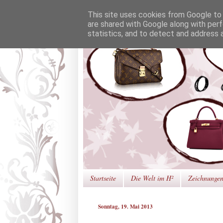
This site uses cookies from Google to d
are shared with Google along with perf
statistics, and to detect and address 
Startseite
Die Welt im H²
Zeichnunge
Sonntag, 19. Mai 2013