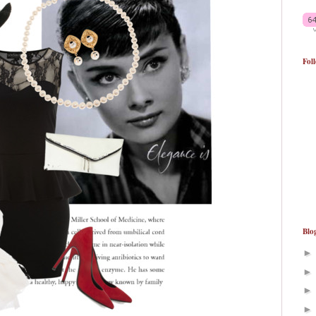
Fol
Blo