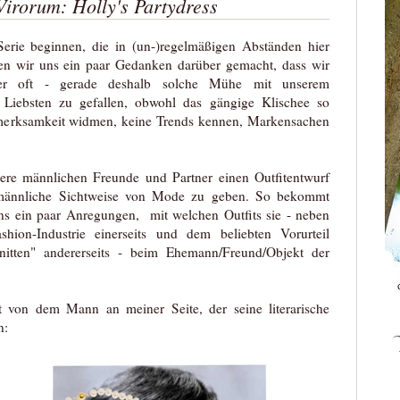
irorum: Holly's Partydress
erie beginnen, die in (un-)regelmäßigen Abständen hier
ben wir uns ein paar Gedanken darüber gemacht, dass wir
ber oft - gerade deshalb solche Mühe mit unserem
Liebsten zu gefallen, obwohl das gängige Klischee so
merksamkeit widmen, keine Trends kennen, Markensachen
sere männlichen Freunde und Partner einen Outfitentwurf
e männliche Sichtweise von Mode zu geben. So bekommt
ns ein paar Anregungen, mit welchen Outfits sie - neben
hion-Industrie einerseits und dem beliebten Vorurteil
itten" andererseits - beim Ehemann/Freund/Objekt der
 von dem Mann an meiner Seite, der seine literarische
n: