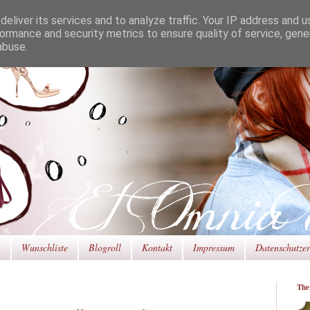
eliver its services and to analyze traffic. Your IP address and 
ormance and security metrics to ensure quality of service, gen
abuse.
n
Wunschliste
Blogroll
Kontakt
Impressum
Datenschutze
The