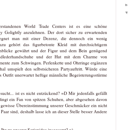
erstandenen World Trade Centers ist es eine schöne
ly Golightly anzulehnen. Der dort sicher zu erwartenden
gegnet man mit einer Dezenz, die dennoch ein wenig
zu gehört das figurbetonte Kleid mit durchsichtigem
 Einblicke gewährt und der Figur und dem Bein genügend
ildlederhandschuhe und der Hut mit dem Charme von
mente zum Schwingen. Perlenkette und Ohrringe ergänzen
hal umspielt den selbstsicheren Partyauftritt. Würde eine
as Outfit unerwartet heftige männliche Begeisterungsstürme
ucht... ist es nicht entzückend? =D Mir jedenfalls gefällt
edingt ein Fan von spitzen Schuhen, aber abgesehen davon
ne gewisse Übereinstimmung unserer Geschmäcker ein nicht
Paar sind, deshalb lasse ich an dieser Stelle besser Andere
 Ihr zu unserer Serienidee insgesamt? =)