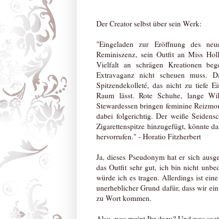
Der Creator selbst über sein Werk:
"Eingeladen zur Eröffnung des neu
Reminiszenz, sein Outfit an Miss Hol
Vielfalt an schrägen Kreationen be
Extravaganz nicht scheuen muss. Da
Spitzendekolleté, das nicht zu tiefe
Raum lässt. Rote Schuhe, lange W
Stewardessen bringen feminine Reizmo
dabei folgerichtig. Der weiße Seidensc
Zigarettenspitze hinzugefügt, könnte d
hervorrufen." - Horatio Fitzherbert
Ja, dieses Pseudonym hat er sich ausges
das Outfit sehr gut, ich bin nicht unb
würde ich es tragen. Allerdings ist ei
unerheblicher Grund dafür, dass wir ein 
zu Wort kommen.
Also, was meint Ihr dazu? Und was sagt