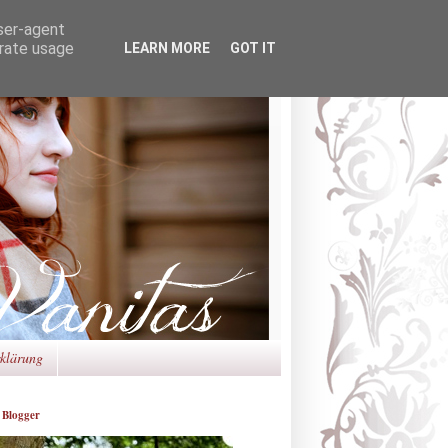
user-agent
erate usage
LEARN MORE
GOT IT
rklärung
 Blogger