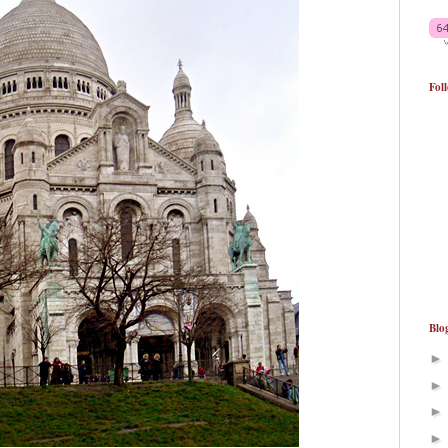
Fol
Blo