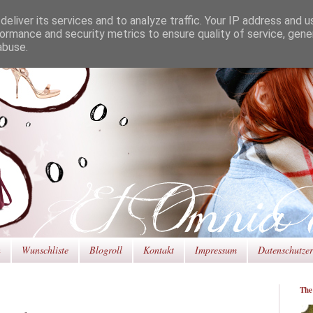
eliver its services and to analyze traffic. Your IP address and 
ormance and security metrics to ensure quality of service, gen
abuse.
n
Wunschliste
Blogroll
Kontakt
Impressum
Datenschutze
The