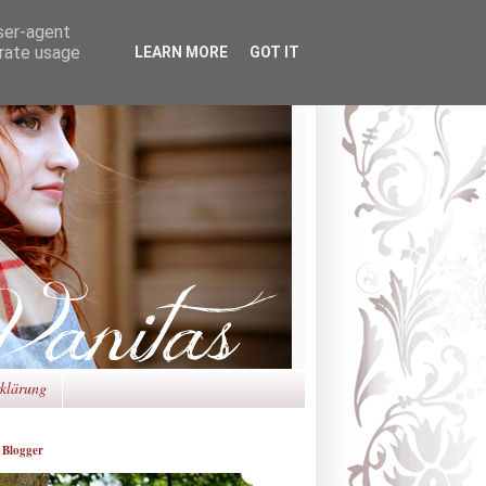
user-agent
erate usage
LEARN MORE
GOT IT
rklärung
 Blogger