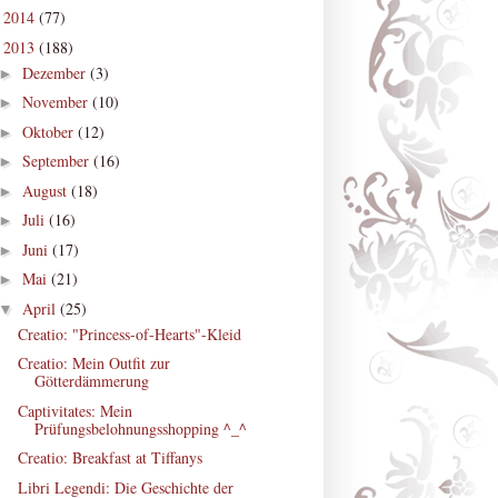
2014
(77)
►
2013
(188)
▼
Dezember
(3)
►
November
(10)
►
Oktober
(12)
►
September
(16)
►
August
(18)
►
Juli
(16)
►
Juni
(17)
►
Mai
(21)
►
April
(25)
▼
Creatio: "Princess-of-Hearts"-Kleid
Creatio: Mein Outfit zur
Götterdämmerung
Captivitates: Mein
Prüfungsbelohnungsshopping ^_^
Creatio: Breakfast at Tiffanys
Libri Legendi: Die Geschichte der