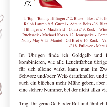
1. Top -
Tommy Hilfinger
// 2. Bluse -
Boss
// 3. 
Ralph Lauren
// 5. Gürtel -
Admue Belts
// 6. Bla
Hilfinger
// 8. Maxikleid -
Coast
// 9. Rock -
Win
Rucksack -
Michael Kors
// 12. Jeansjacke -
Com
Noisy May
// 15. Mantel -
Gil Bret
// 16. Rock -
Ve
// 18. Pullover -
Marc 
Im Übrigen finde ich Goldgelb und Fe
kombinieren, wie alle Leuchtfarben übrig
für sich alleine wirkt, kann man im Zwe
Schwarz und/oder Weiß draufknallen und fe
auch ein bißchen mehr Mühe geben, aber f
eine sichere Nummer, bei der nicht allzu vi
Tragt Ihr gerne Gelb oder Rot und ähnlich 