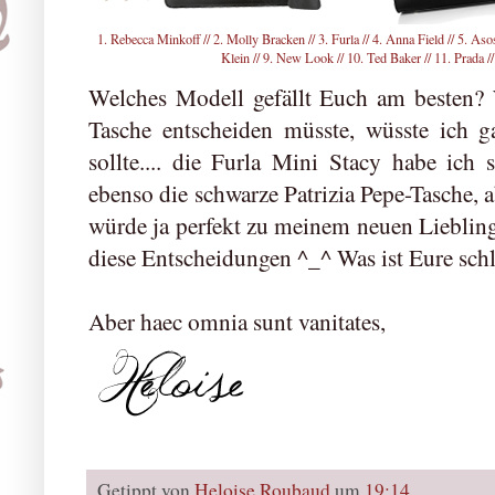
1. Rebecca Minkoff
//
2. Molly Bracken
//
3. Furla
//
4. Anna Field
//
5. Aso
Klein
//
9. New Look
//
10. Ted Baker
//
11. Prada
/
Welches Modell gefällt Euch am besten? 
Tasche entscheiden müsste, wüsste ich g
sollte.... die Furla Mini Stacy habe ic
ebenso die schwarze Patrizia Pepe-Tasche, 
würde ja perfekt zu meinem neuen Liebling
diese Entscheidungen ^_^ Was ist Eure sc
Aber haec omnia sunt vanitates,
Getippt von
Heloise Roubaud
um
19:14